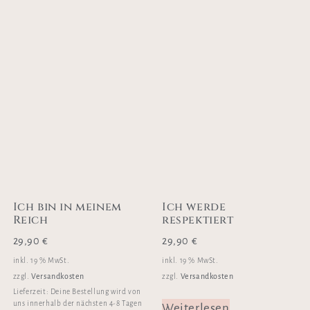
Ich bin in meinem
Ich werde
Reich
respektiert
29,90
€
29,90
€
inkl. 19 % MwSt.
inkl. 19 % MwSt.
Versandkosten
Versandkosten
zzgl.
zzgl.
Lieferzeit:
Deine Bestellung wird von
uns innerhalb der nächsten 4-8 Tagen
Weiterlesen