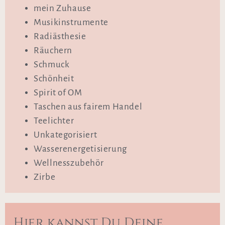
mein Zuhause
Musikinstrumente
Radiästhesie
Räuchern
Schmuck
Schönheit
Spirit of OM
Taschen aus fairem Handel
Teelichter
Unkategorisiert
Wasserenergetisierung
Wellnesszubehör
Zirbe
Hier kannst Du Deine