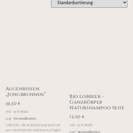
Augenkissen
„Jungbrunnen“
Bio Lorbeer –
Ganzkörper
39,50
€
Naturshampoo Seife
inkl. 19 % MwSt.
12,00
€
Versandkosten
zzgl.
inkl. 19 % MwSt.
Lieferzeit:
Deine Bestellung wird von
uns innerhalb der nächsten 4-8 Tagen
Versandkosten
zzgl.