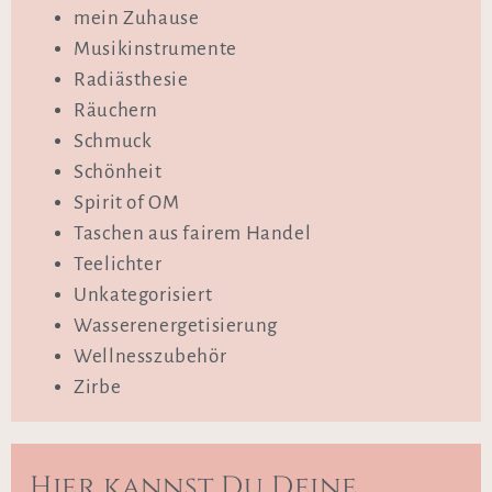
mein Zuhause
Musikinstrumente
Radiästhesie
Räuchern
Schmuck
Schönheit
Spirit of OM
Taschen aus fairem Handel
Teelichter
Unkategorisiert
Wasserenergetisierung
Wellnesszubehör
Zirbe
Hier kannst Du Deine