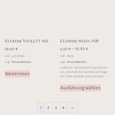
Elohim Violett #61
Elohim weiss #58
29,90
€
3,90
€
–
78,80
€
inkl. 19 % MwSt.
inkl. MwSt.
Versandkosten
Versandkosten
zzgl.
zzgl.
Lieferzeit:
Deine Bestellung wird von
uns innerhalb der nächsten 4-8 Tagen
Weiterlesen
mit Liebe verpackt und versendet!
Ausführung wählen
1
2
3
4
→