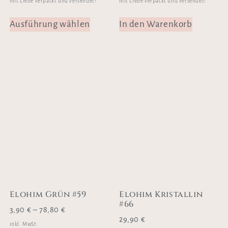
mit Liebe verpackt und versendet!
mit Liebe verpackt und versendet!
Ausführung wählen
In den Warenkorb
Elohim Grün #59
Elohim Kristallin
#66
3,90
€
–
78,80
€
29,90
€
inkl. MwSt.