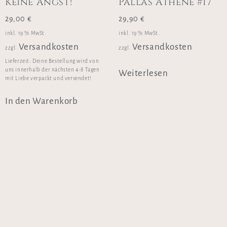
Keine Angst!
Pallas Athene #17
29,00
€
29,90
€
inkl. 19 % MwSt.
inkl. 19 % MwSt.
Versandkosten
Versandkosten
zzgl.
zzgl.
Lieferzeit:
Deine Bestellung wird von
uns innerhalb der nächsten 4-8 Tagen
Weiterlesen
mit Liebe verpackt und versendet!
In den Warenkorb