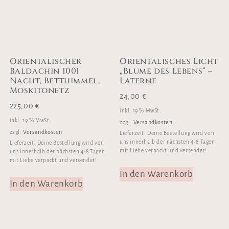
Orientalischer
Orientalisches Licht
Baldachin 1001
„Blume des Lebens“ –
Nacht, Betthimmel,
Laterne
Moskitonetz
24,00
€
225,00
€
inkl. 19 % MwSt.
inkl. 19 % MwSt.
Versandkosten
zzgl.
Versandkosten
zzgl.
Lieferzeit:
Deine Bestellung wird von
uns innerhalb der nächsten 4-8 Tagen
Lieferzeit:
Deine Bestellung wird von
mit Liebe verpackt und versendet!
uns innerhalb der nächsten 4-8 Tagen
mit Liebe verpackt und versendet!
In den Warenkorb
In den Warenkorb