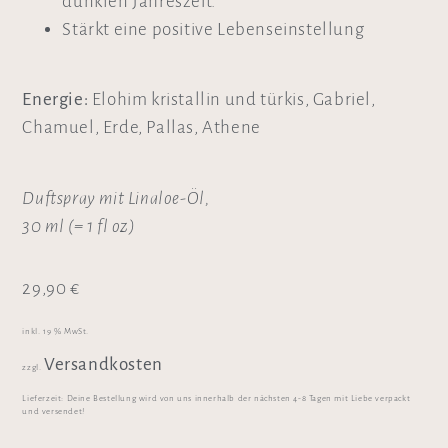
dunklen Jahreszeit.
Stärkt eine positive Lebenseinstellung
Energie:
Elohim kristallin und türkis, Gabriel,
Chamuel, Erde, Pallas, Athene
Duftspray mit Linaloe-Öl,
30 ml (= 1 fl oz)
29,90
€
inkl. 19 % MwSt.
Versandkosten
zzgl.
Lieferzeit:
Deine Bestellung wird von uns innerhalb der nächsten 4-8 Tagen mit Liebe verpackt
und versendet!