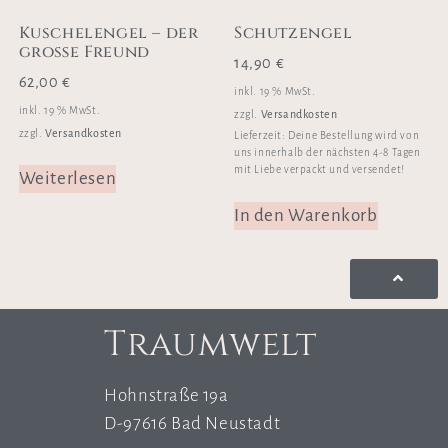
Kuschelengel – der
Schutzengel
große Freund
14,90
€
62,00
€
inkl. 19 % MwSt.
inkl. 19 % MwSt.
Versandkosten
zzgl.
Versandkosten
zzgl.
Lieferzeit:
Deine Bestellung wird von
uns innerhalb der nächsten 4-8 Tagen
mit Liebe verpackt und versendet!
Weiterlesen
In den Warenkorb
Traumwelt
Hohnstraße 19a
D-97616 Bad Neustadt