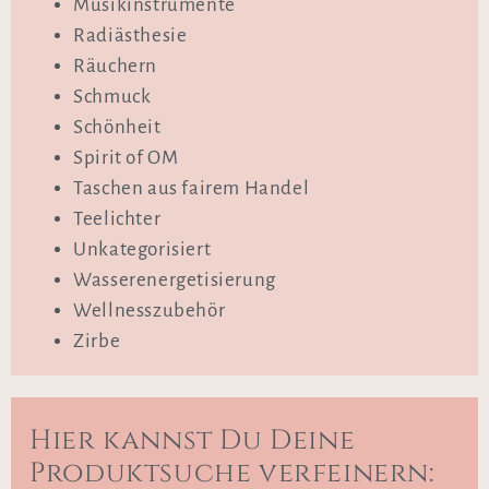
Musikinstrumente
Radiästhesie
Räuchern
Schmuck
Schönheit
Spirit of OM
Taschen aus fairem Handel
Teelichter
Unkategorisiert
Wasserenergetisierung
Wellnesszubehör
Zirbe
Hier kannst Du Deine
Produktsuche verfeinern: