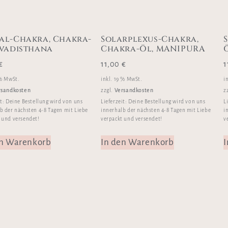
al-Chakra, Chakra-
Solarplexus-Chakra,
Svadisthana
Chakra-Öl, MANIPURA
€
11,00
€
1
 % MwSt.
inkl. 19 % MwSt.
i
rsandkosten
Versandkosten
zzgl.
z
it:
Deine Bestellung wird von uns
Lieferzeit:
Deine Bestellung wird von uns
L
b der nächsten 4-8 Tagen mit Liebe
innerhalb der nächsten 4-8 Tagen mit Liebe
i
 und versendet!
verpackt und versendet!
v
en Warenkorb
In den Warenkorb