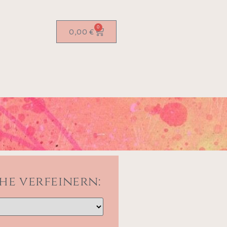
0
0,00
€
he verfeinern: