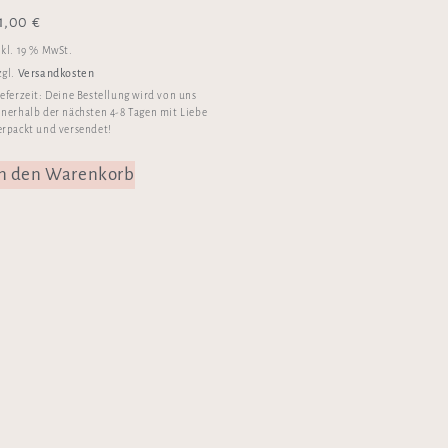
1,00
€
nkl. 19 % MwSt.
Versandkosten
zgl.
ieferzeit:
Deine Bestellung wird von uns
nnerhalb der nächsten 4-8 Tagen mit Liebe
erpackt und versendet!
In den Warenkorb