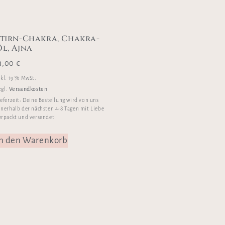
Stirn-Chakra, Chakra-
Öl, Ajna
1,00
€
nkl. 19 % MwSt.
Versandkosten
zgl.
ieferzeit:
Deine Bestellung wird von uns
nnerhalb der nächsten 4-8 Tagen mit Liebe
erpackt und versendet!
In den Warenkorb