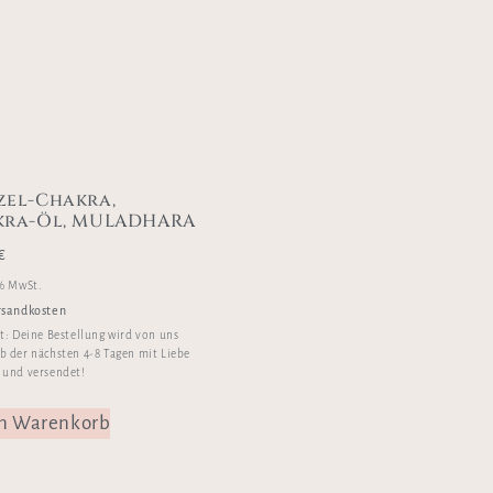
el-Chakra,
kra-Öl, MULADHARA
€
 % MwSt.
rsandkosten
it:
Deine Bestellung wird von uns
b der nächsten 4-8 Tagen mit Liebe
 und versendet!
en Warenkorb