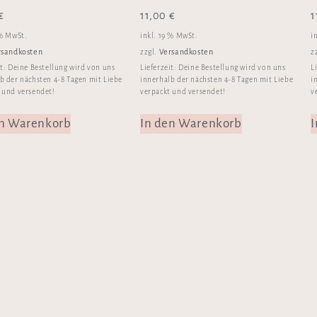
€
11,00
€
1
 % MwSt.
inkl. 19 % MwSt.
i
rsandkosten
Versandkosten
zzgl.
z
it:
Deine Bestellung wird von uns
Lieferzeit:
Deine Bestellung wird von uns
L
b der nächsten 4-8 Tagen mit Liebe
innerhalb der nächsten 4-8 Tagen mit Liebe
i
 und versendet!
verpackt und versendet!
v
en Warenkorb
In den Warenkorb