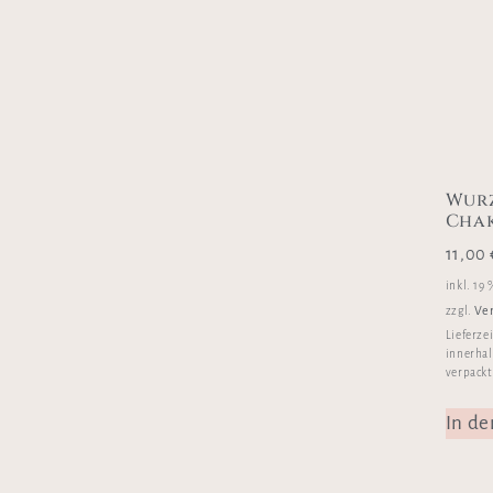
Wurz
Cha
11,00
inkl. 19
Ve
zzgl.
Lieferze
innerhal
verpackt
In d