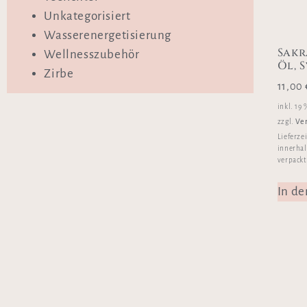
Unkategorisiert
Wasserenergetisierung
Sakr
Wellnesszubehör
Öl, 
Zirbe
11,00
inkl. 19
Ve
zzgl.
Lieferze
innerhal
verpackt
In d