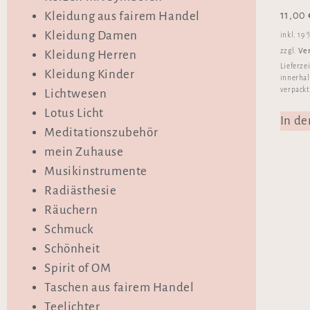
11,00
Kleidung aus fairem Handel
Kleidung Damen
inkl. 19
Ve
zzgl.
Kleidung Herren
Lieferze
Kleidung Kinder
innerhal
verpackt
Lichtwesen
Lotus Licht
In d
Meditationszubehör
mein Zuhause
Musikinstrumente
Radiästhesie
Räuchern
Schmuck
Schönheit
Spirit of OM
Taschen aus fairem Handel
Teelichter