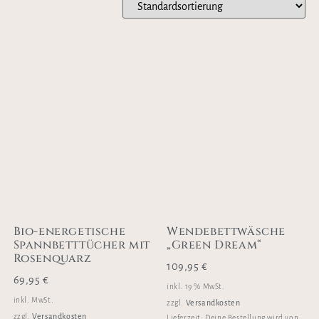
Bio-energetische
Wendebettwäsche
Spannbetttücher mit
„Green Dream“
Rosenquarz
109,95
€
69,95
€
inkl. 19 % MwSt.
inkl. MwSt.
Versandkosten
zzgl.
Versandkosten
zzgl.
Lieferzeit:
Deine Bestellung wird von