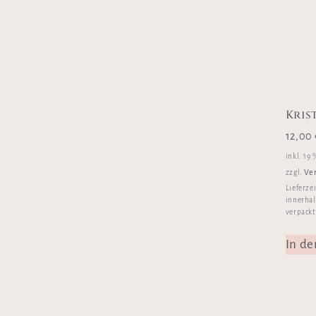
Kris
12,00
inkl. 19
Ve
zzgl.
Lieferze
innerhal
verpackt
In d