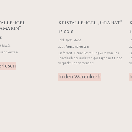
tallengel
Kristallengel „Granat“
amarin“
12,00
€
1
€
inkl. 19 % MwSt.
i
 % MwSt.
Versandkosten
zzgl.
z
rsandkosten
Lieferzeit:
Deine Bestellung wird von uns
L
innerhalb der nächsten 4-8 Tagen mit Liebe
i
verpackt und versendet!
v
erlesen
In den Warenkorb