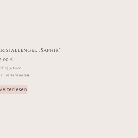
Kristallengel „Saphir“
2,00
€
nkl. 19 % MwSt.
Versandkosten
zgl.
eiterlesen