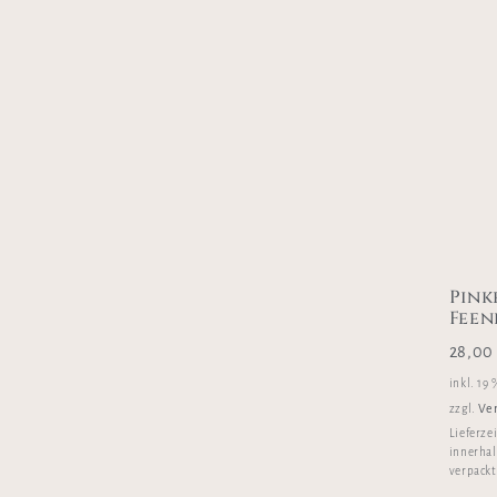
Pink
Feen
28,0
inkl. 19
Ve
zzgl.
Lieferze
innerhal
verpackt