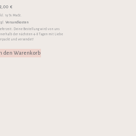
2,00
€
nkl. 19 % MwSt.
Versandkosten
zgl.
ieferzeit:
Deine Bestellung wird von uns
nnerhalb der nächsten 4-8 Tagen mit Liebe
erpackt und versendet!
In den Warenkorb