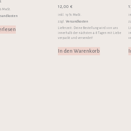
€
12,00
€
1
 % MwSt.
inkl. 19 % MwSt.
i
rsandkosten
Versandkosten
zzgl.
z
Lieferzeit:
Deine Bestellung wird von uns
L
erlesen
innerhalb der nächsten 4-8 Tagen mit Liebe
i
verpackt und versendet!
v
In den Warenkorb