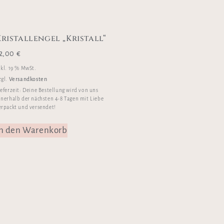
Kristallengel „Kristall“
2,00
€
nkl. 19 % MwSt.
Versandkosten
zgl.
ieferzeit:
Deine Bestellung wird von uns
nnerhalb der nächsten 4-8 Tagen mit Liebe
erpackt und versendet!
In den Warenkorb