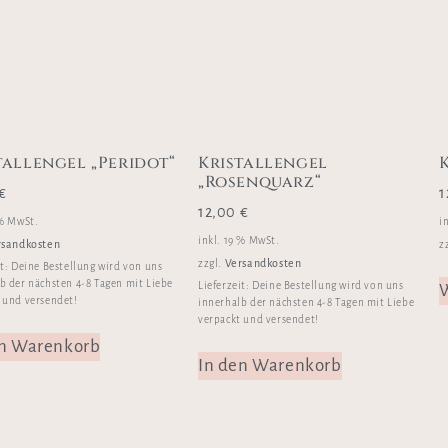
tallengel „Peridot“
Kristallengel
„Rosenquarz“
€
1
12,00
€
 % MwSt.
i
inkl. 19 % MwSt.
rsandkosten
z
Versandkosten
zzgl.
it:
Deine Bestellung wird von uns
b der nächsten 4-8 Tagen mit Liebe
Lieferzeit:
Deine Bestellung wird von uns
W
 und versendet!
innerhalb der nächsten 4-8 Tagen mit Liebe
verpackt und versendet!
en Warenkorb
In den Warenkorb