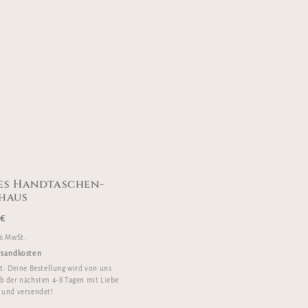
es Handtaschen-
haus
0
€
 % MwSt.
rsandkosten
it:
Deine Bestellung wird von uns
b der nächsten 4-8 Tagen mit Liebe
 und versendet!