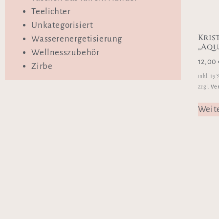
Teelichter
Unkategorisiert
Kris
Wasserenergetisierung
„Aqu
Wellnesszubehör
12,00
Zirbe
inkl. 19
Ve
zzgl.
Weit