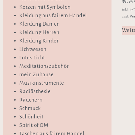
39,95
Kerzen mit Symbolen
inkl. 19
Kleidung aus fairem Handel
Ve
zzgl.
Kleidung Damen
Weit
Kleidung Herren
Kleidung Kinder
Lichtwesen
Lotus Licht
Meditationszubehör
mein Zuhause
Musikinstrumente
Radiästhesie
Räuchern
Schmuck
Schönheit
Spirit of OM
Taschen aus fairem Handel