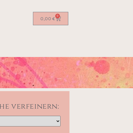
0
0,00
€
he verfeinern: