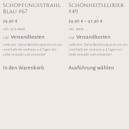
Schöpfungsstrahl
Schönheitselixier
Blau #67
#49
29,90
€
29,90
€
–
47,90
€
inkl. 19 % MwSt.
inkl. MwSt.
Versandkosten
Versandkosten
zzgl.
zzgl.
Lieferzeit:
Deine Bestellung wird von uns
Lieferzeit:
Deine Bestellung wird von uns
innerhalb der nächsten 4-8 Tagen mit
innerhalb der nächsten 4-8 Tagen mit
Liebe verpackt und versendet!
Liebe verpackt und versendet!
In den Warenkorb
Ausführung wählen