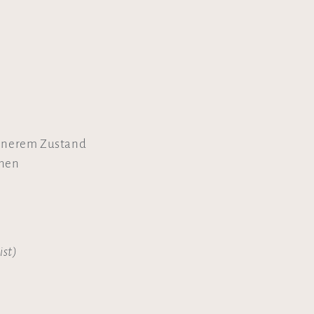
nnerem Zustand
nnen
ist)