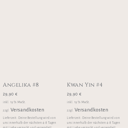
Angelika #8
Kwan Yin #4
29,90
€
29,90
€
inkl. 19 % MwSt.
inkl. 19 % MwSt.
Versandkosten
Versandkosten
zzgl.
zzgl.
Lieferzeit:
Deine Bestellung wird von
Lieferzeit:
Deine Bestellung wird von
uns innerhalb der nächsten 4-8 Tagen
uns innerhalb der nächsten 4-8 Tagen
mit Liebe verpackt und versendet!
mit Liebe verpackt und versendet!