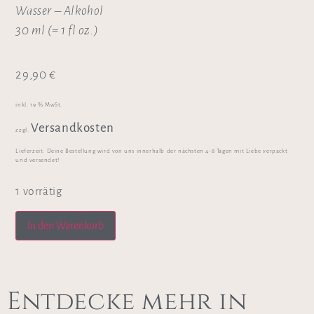
Wasser – Alkohol
30 ml (= 1 fl oz.)
29,90
€
inkl. 19 % MwSt.
Versandkosten
zzgl.
Lieferzeit:
Deine Bestellung wird von uns innerhalb der nächsten 4-8 Tagen mit Liebe verpackt
und versendet!
1 vorrätig
In den Warenkorb
Entdecke mehr in