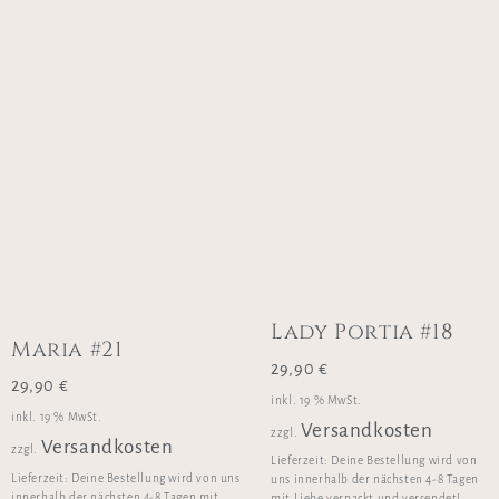
Lady Portia #18
Maria #21
29,90
€
29,90
€
inkl. 19 % MwSt.
inkl. 19 % MwSt.
Versandkosten
zzgl.
Versandkosten
zzgl.
Lieferzeit:
Deine Bestellung wird von
Lieferzeit:
Deine Bestellung wird von uns
uns innerhalb der nächsten 4-8 Tagen
innerhalb der nächsten 4-8 Tagen mit
mit Liebe verpackt und versendet!