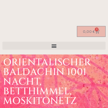
0
0,00
€
ORIENTALISCHER
BALDACHIN 1001
NACHT,
BETTHIMMEL,
MOSKITONETZ