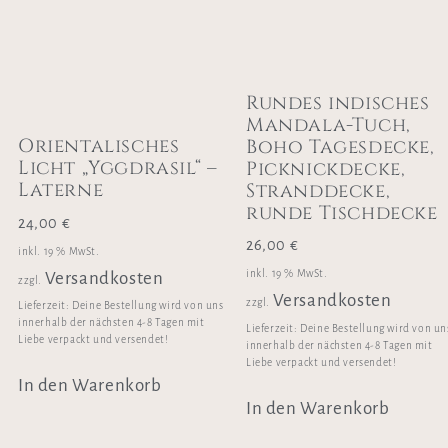
Rundes indisches
Mandala-Tuch,
Orientalisches
Boho Tagesdecke,
Licht „Yggdrasil“ –
Picknickdecke,
Laterne
Stranddecke,
runde Tischdecke
24,00
€
26,00
€
inkl. 19 % MwSt.
inkl. 19 % MwSt.
Versandkosten
zzgl.
Versandkosten
zzgl.
Lieferzeit:
Deine Bestellung wird von uns
innerhalb der nächsten 4-8 Tagen mit
Lieferzeit:
Deine Bestellung wird von un
Liebe verpackt und versendet!
innerhalb der nächsten 4-8 Tagen mit
Liebe verpackt und versendet!
In den Warenkorb
In den Warenkorb