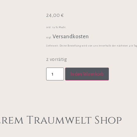
24,00
€
inkl. 19 % MwSt.
Versandkosten
zzgl.
Lieferzeit:
Deine Bestellung wird von uns innerhalb der nächsten 4-8 Ta
2 vorrätig
In den Warenkorb
erem Traumwelt Shop