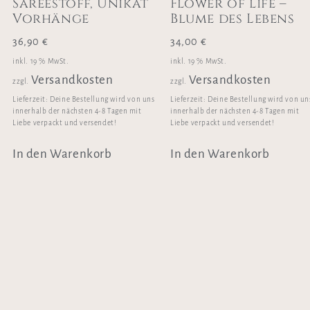
Sareéstoff, Unikat
Flower of life –
Vorhänge
Blume des Lebens
36,90
€
34,00
€
inkl. 19 % MwSt.
inkl. 19 % MwSt.
Versandkosten
Versandkosten
zzgl.
zzgl.
Lieferzeit:
Deine Bestellung wird von uns
Lieferzeit:
Deine Bestellung wird von un
innerhalb der nächsten 4-8 Tagen mit
innerhalb der nächsten 4-8 Tagen mit
Liebe verpackt und versendet!
Liebe verpackt und versendet!
In den Warenkorb
In den Warenkorb