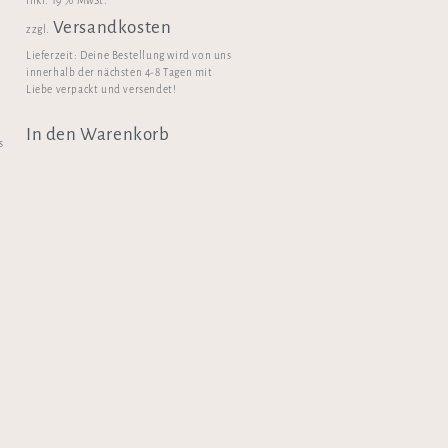
inkl. 19 % MwSt.
Versandkosten
zzgl.
Lieferzeit:
Deine Bestellung wird von uns
innerhalb der nächsten 4-8 Tagen mit
Liebe verpackt und versendet!
In den Warenkorb
s