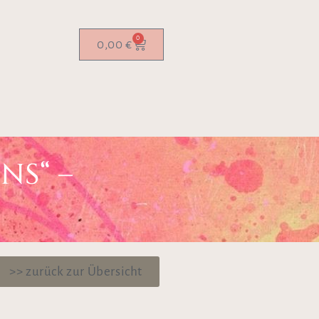
0
0,00
€
NS“ –
>> zurück zur Übersicht