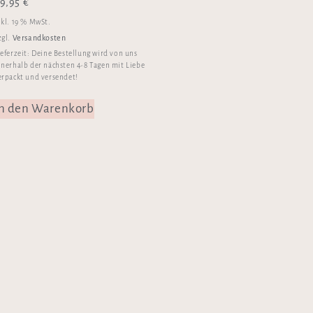
9,95
€
nkl. 19 % MwSt.
Versandkosten
zgl.
ieferzeit:
Deine Bestellung wird von uns
nnerhalb der nächsten 4-8 Tagen mit Liebe
erpackt und versendet!
In den Warenkorb