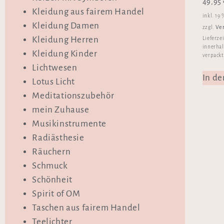
49,95
Kleidung aus fairem Handel
inkl. 19
Kleidung Damen
Ve
zzgl.
Kleidung Herren
Lieferze
innerhal
Kleidung Kinder
verpackt
Lichtwesen
In d
Lotus Licht
Meditationszubehör
mein Zuhause
Musikinstrumente
Radiästhesie
Räuchern
Schmuck
Schönheit
Spirit of OM
Taschen aus fairem Handel
Teelichter