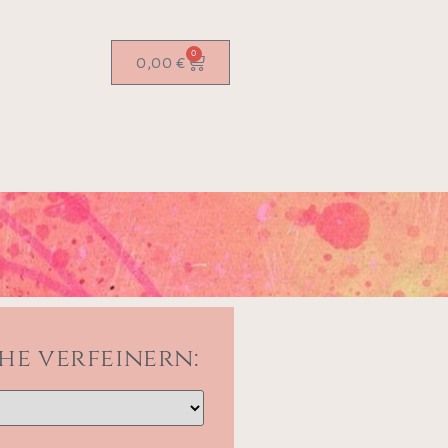
0
0,00
€
he verfeinern: