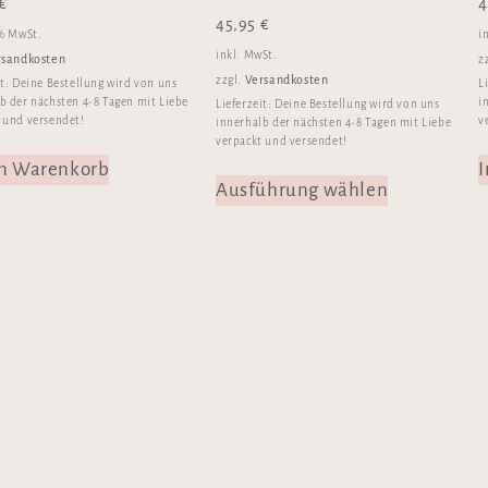
€
4
45,95
€
 % MwSt.
i
inkl. MwSt.
rsandkosten
z
Versandkosten
zzgl.
it:
Deine Bestellung wird von uns
L
b der nächsten 4-8 Tagen mit Liebe
i
Lieferzeit:
Deine Bestellung wird von uns
 und versendet!
v
innerhalb der nächsten 4-8 Tagen mit Liebe
verpackt und versendet!
en Warenkorb
Ausführung wählen