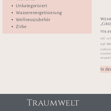
Unkategorisiert
Wasserenergetisierung
Wen
Wellnesszubehör
„Gre
Zirbe
109,9
inkl. 19
Ve
zzgl.
Lieferze
innerhal
verpackt
In d
Traumwelt