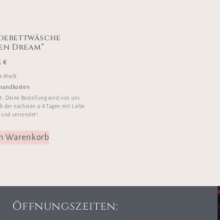
debettwäsche
en Dream“
5
€
 % MwSt.
rsandkosten
it:
Deine Bestellung wird von uns
b der nächsten 4-8 Tagen mit Liebe
 und versendet!
en Warenkorb
Öffnungszeiten: