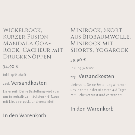
Wickelrock,
Minirock, Skort
kurzer Fusion
aus Biobaumwolle,
Mandala Goa-
Minirock mit
Rock, Cacheur mit
Shorts, Yogarock
Druckknöpfen
39,90
€
34,90
€
inkl. 19 % MwSt.
inkl. 19 % MwSt.
Versandkosten
zzgl.
Versandkosten
zzgl.
Lieferzeit:
Deine Bestellung wird von
uns innerhalb der nächsten 4-8 Tagen
Lieferzeit:
Deine Bestellung wird von
mit Liebe verpackt und versendet!
uns innerhalb der nächsten 4-8 Tagen
mit Liebe verpackt und versendet!
In den Warenkorb
In den Warenkorb