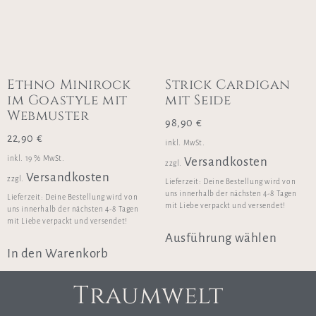
Ethno Minirock
Strick Cardigan
im Goastyle mit
mit Seide
Webmuster
98,90
€
22,90
€
inkl. MwSt.
inkl. 19 % MwSt.
Versandkosten
zzgl.
Versandkosten
zzgl.
Lieferzeit:
Deine Bestellung wird von
uns innerhalb der nächsten 4-8 Tagen
Lieferzeit:
Deine Bestellung wird von
mit Liebe verpackt und versendet!
uns innerhalb der nächsten 4-8 Tagen
mit Liebe verpackt und versendet!
Ausführung wählen
In den Warenkorb
Traumwelt