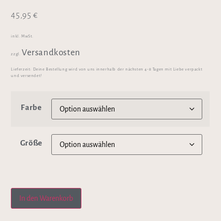
45,95
€
inkl. MwSt.
Versandkosten
zzgl.
Lieferzeit:
Deine Bestellung wird von uns innerhalb der nächsten 4-8 Tagen mit Liebe verpackt
und versendet!
Farbe
Größe
In den Warenkorb