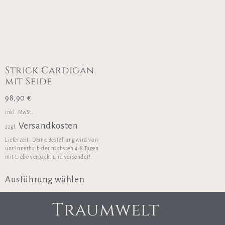
Strick Cardigan
mit Seide
98,90
€
inkl. MwSt.
Versandkosten
zzgl.
Lieferzeit:
Deine Bestellung wird von
uns innerhalb der nächsten 4-8 Tagen
mit Liebe verpackt und versendet!
Ausführung wählen
Traumwelt