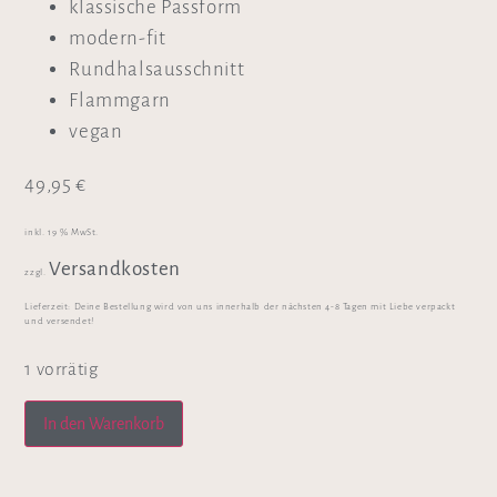
klassische Passform
modern-fit
Rundhalsausschnitt
Flammgarn
vegan
49,95
€
inkl. 19 % MwSt.
Versandkosten
zzgl.
Lieferzeit:
Deine Bestellung wird von uns innerhalb der nächsten 4-8 Tagen mit Liebe verpackt
und versendet!
1 vorrätig
In den Warenkorb