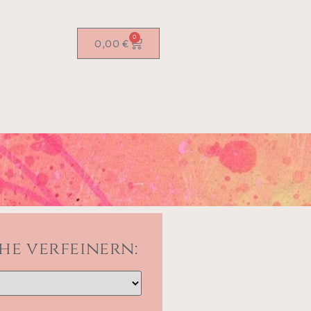
0
0,00
€
he verfeinern: