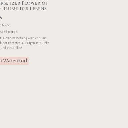
rsetzer Flower of
 – Blume des Lebens
0
€
 % MwSt.
rsandkosten
it:
Deine Bestellung wird von uns
b der nächsten 4-8 Tagen mit Liebe
 und versendet!
en Warenkorb