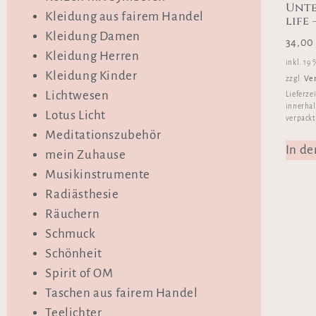
Unte
Kleidung aus fairem Handel
life
Kleidung Damen
34,0
Kleidung Herren
inkl. 19
Kleidung Kinder
Ve
zzgl.
Lichtwesen
Lieferze
innerhal
Lotus Licht
verpackt
Meditationszubehör
In d
mein Zuhause
Musikinstrumente
Radiästhesie
Räuchern
Schmuck
Schönheit
Spirit of OM
Taschen aus fairem Handel
Teelichter