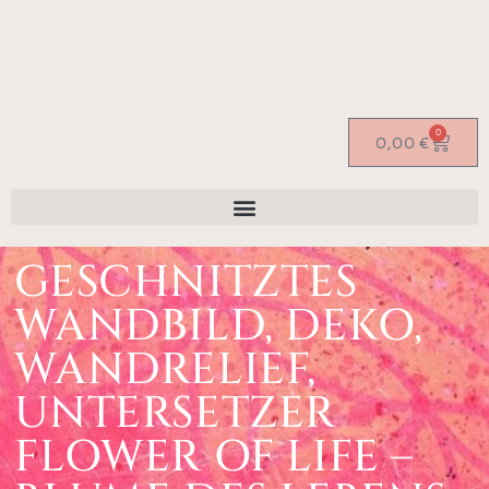
0
0,00
€
GESCHNITZTES
WANDBILD, DEKO,
WANDRELIEF,
UNTERSETZER
FLOWER OF LIFE –