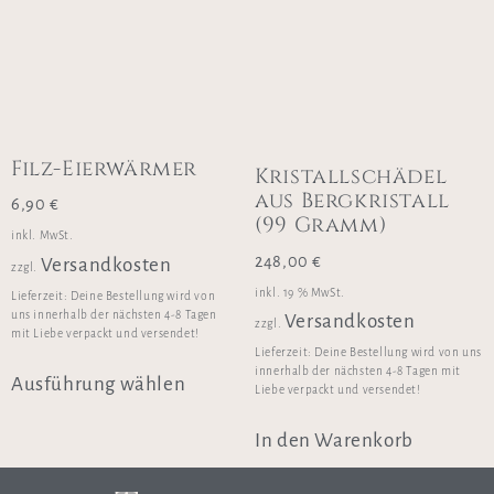
Filz-Eierwärmer
Kristallschädel
aus Bergkristall
6,90
€
(99 Gramm)
inkl. MwSt.
248,00
€
Versandkosten
zzgl.
inkl. 19 % MwSt.
Lieferzeit:
Deine Bestellung wird von
uns innerhalb der nächsten 4-8 Tagen
Versandkosten
zzgl.
mit Liebe verpackt und versendet!
Lieferzeit:
Deine Bestellung wird von uns
innerhalb der nächsten 4-8 Tagen mit
Ausführung wählen
Liebe verpackt und versendet!
In den Warenkorb