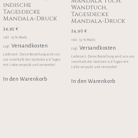
Mandala Tuch,
indische
Wandtuch,
Tagesdecke
Tagesdecke
Mandala-Druck
Mandala-Druck
34,95
€
24,90
€
inkl. 19 % MwSt.
inkl. 19 % MwSt.
Versandkosten
zzgl.
Versandkosten
zzgl.
Lieferzeit:
Deine Bestellung wird von
Lieferzeit:
Deine Bestellung wird von uns
uns innerhalb der nächsten 4-8 Tagen
innerhalb der nächsten 4-8 Tagen mit
mit Liebe verpackt und versendet!
Liebe verpackt und versendet!
In den Warenkorb
In den Warenkorb