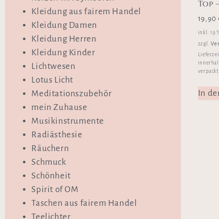
Top 
Kleidung aus fairem Handel
19,90
Kleidung Damen
inkl. 19
Kleidung Herren
Ve
zzgl.
Kleidung Kinder
Lieferze
innerhal
Lichtwesen
verpackt
Lotus Licht
In d
Meditationszubehör
mein Zuhause
Musikinstrumente
Radiästhesie
Räuchern
Schmuck
Schönheit
Spirit of OM
Taschen aus fairem Handel
Teelichter