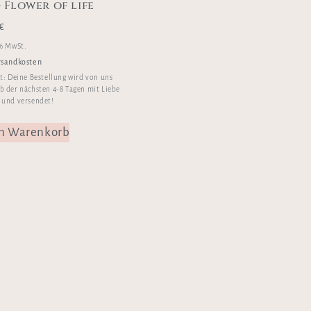
– Flower of life
€
 % MwSt.
rsandkosten
it:
Deine Bestellung wird von uns
b der nächsten 4-8 Tagen mit Liebe
 und versendet!
en Warenkorb