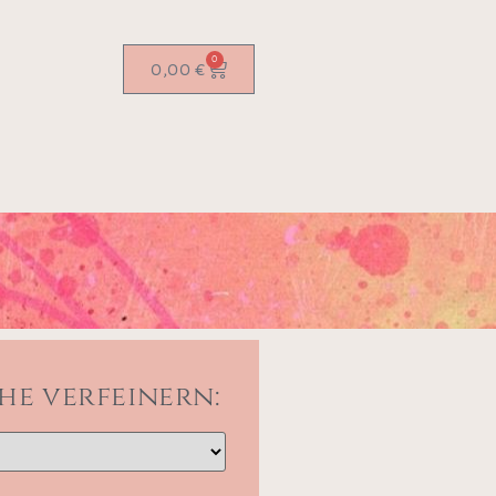
0
0,00
€
he verfeinern: