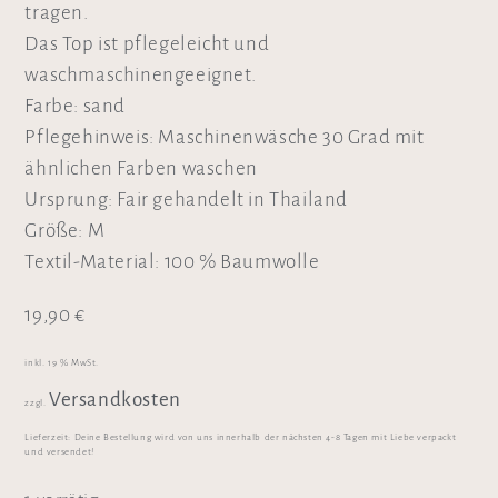
tragen.
Das Top ist pflegeleicht und
waschmaschinengeeignet.
Farbe: sand
Pflegehinweis: Maschinenwäsche 30 Grad mit
ähnlichen Farben waschen
Ursprung: Fair gehandelt in Thailand
Größe: M
Textil-Material: 100 % Baumwolle
19,90
€
inkl. 19 % MwSt.
Versandkosten
zzgl.
Lieferzeit:
Deine Bestellung wird von uns innerhalb der nächsten 4-8 Tagen mit Liebe verpackt
und versendet!