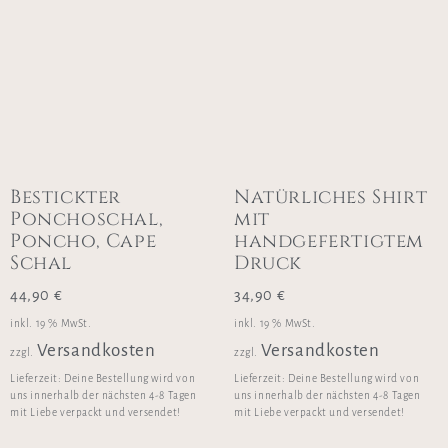
Bestickter
Natürliches Shirt
Ponchoschal,
mit
Poncho, Cape
handgefertigtem
Schal
Druck
44,90
€
34,90
€
inkl. 19 % MwSt.
inkl. 19 % MwSt.
Versandkosten
Versandkosten
zzgl.
zzgl.
Lieferzeit:
Deine Bestellung wird von
Lieferzeit:
Deine Bestellung wird von
uns innerhalb der nächsten 4-8 Tagen
uns innerhalb der nächsten 4-8 Tagen
mit Liebe verpackt und versendet!
mit Liebe verpackt und versendet!