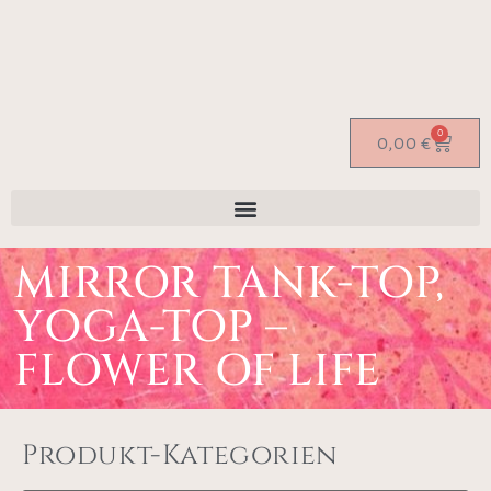
0
0,00
€
MIRROR TANK-TOP,
YOGA-TOP –
FLOWER OF LIFE
Produkt-Kategorien