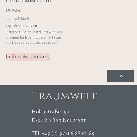
Ethno Minikleid
19,90
€
inkl. 19 % MwSt.
Versandkosten
zzgl.
Lieferzeit:
Deine Bestellung wird von
uns innerhalb der nächsten 4-8 Tagen
mit Liebe verpackt und versendet!
In den Warenkorb
Traumwelt
Hohnstraße 19a
D-97616 Bad Neustadt
TEL +49 (0) 9771 6 88 60 89