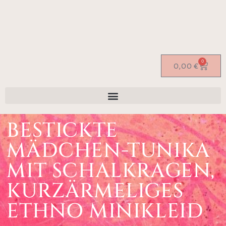
0
0,00
€
BESTICKTE
MÄDCHEN-TUNIKA
MIT SCHALKRAGEN,
KURZÄRMELIGES
ETHNO MINIKLEID