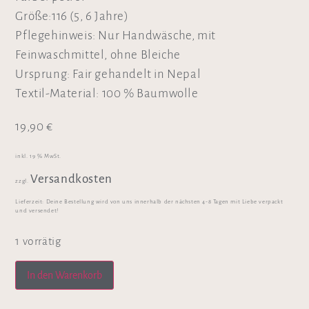
Größe:116 (5, 6 Jahre)
Pflegehinweis: Nur Handwäsche, mit
Feinwaschmittel, ohne Bleiche
Ursprung: Fair gehandelt in Nepal
Textil-Material: 100 % Baumwolle
19,90
€
inkl. 19 % MwSt.
Versandkosten
zzgl.
Lieferzeit:
Deine Bestellung wird von uns innerhalb der nächsten 4-8 Tagen mit Liebe verpackt
und versendet!
1 vorrätig
In den Warenkorb