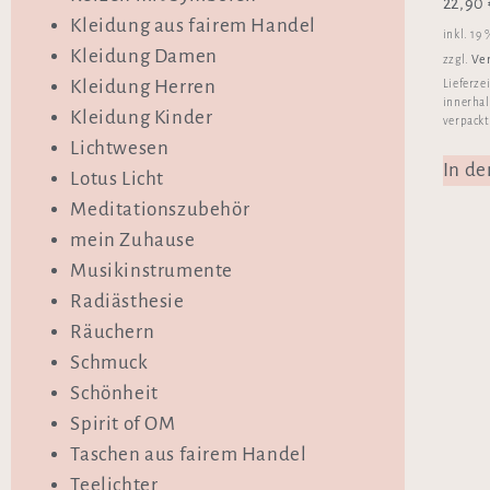
22,90
Kleidung aus fairem Handel
inkl. 19
Kleidung Damen
Ve
zzgl.
Kleidung Herren
Lieferze
innerhal
Kleidung Kinder
verpackt
Lichtwesen
In d
Lotus Licht
Meditationszubehör
mein Zuhause
Musikinstrumente
Radiästhesie
Räuchern
Schmuck
Schönheit
Spirit of OM
Taschen aus fairem Handel
Teelichter