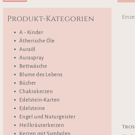
Produkt-Kategorien
Einze
A - Kinder
Ätherische Öle
Auraöl
Auraspray
Bettwäsche
Blume des Lebens
Bücher
Chakrakerzen
Edelstein-Karten
Edelsteine
Engel und Naturgeister
Heilkräuterkerzen
Tros
Kerzen mit Symbolen