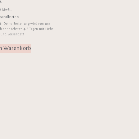
€
 % MwSt.
rsandkosten
it:
Deine Bestellung wird von uns
b der nächsten 4-8 Tagen mit Liebe
 und versendet!
en Warenkorb