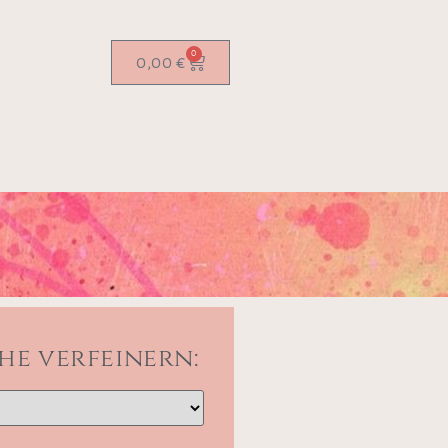
0
0,00
€
he verfeinern: