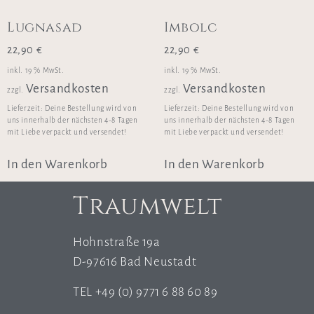
Lugnasad
Imbolc
22,90
€
22,90
€
inkl. 19 % MwSt.
inkl. 19 % MwSt.
Versandkosten
Versandkosten
zzgl.
zzgl.
Lieferzeit:
Deine Bestellung wird von
Lieferzeit:
Deine Bestellung wird von
uns innerhalb der nächsten 4-8 Tagen
uns innerhalb der nächsten 4-8 Tagen
mit Liebe verpackt und versendet!
mit Liebe verpackt und versendet!
In den Warenkorb
In den Warenkorb
Traumwelt
Hohnstraße 19a
D-97616 Bad Neustadt
TEL +49 (0) 9771 6 88 60 89