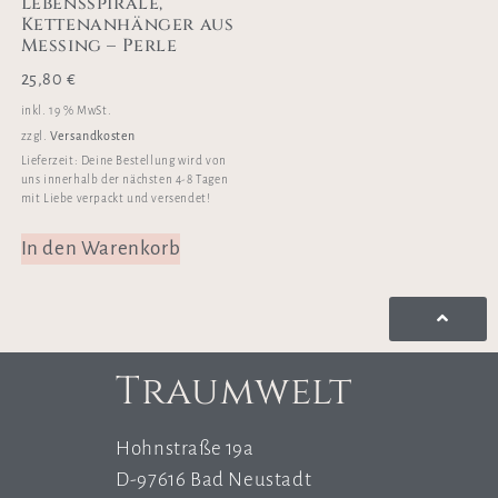
Lebensspirale,
Kettenanhänger aus
Messing – Perle
25,80
€
inkl. 19 % MwSt.
Versandkosten
zzgl.
Lieferzeit:
Deine Bestellung wird von
uns innerhalb der nächsten 4-8 Tagen
mit Liebe verpackt und versendet!
In den Warenkorb
Traumwelt
Hohnstraße 19a
D-97616 Bad Neustadt