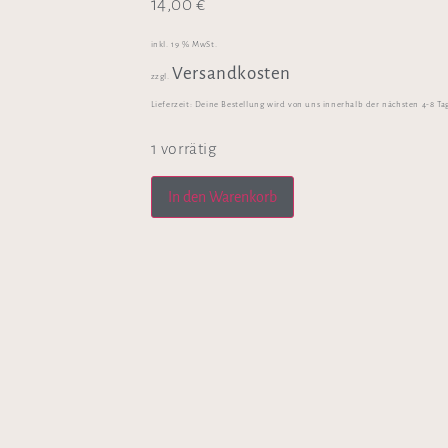
14,00
€
inkl. 19 % MwSt.
Versandkosten
zzgl.
Lieferzeit:
Deine Bestellung wird von uns innerhalb der nächsten 4-8 Ta
1 vorrätig
In den Warenkorb