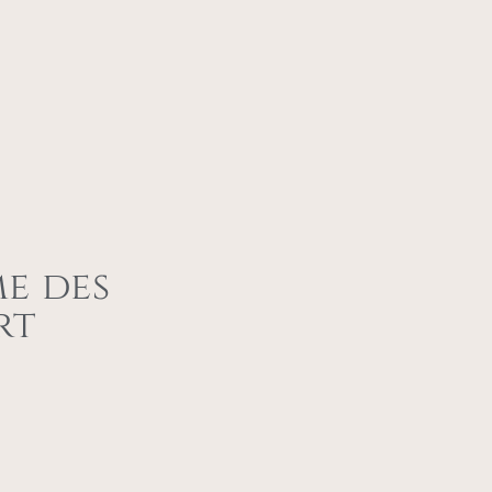
e des
rt