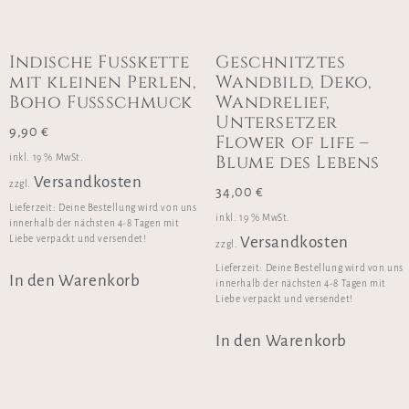
Indische Fußkette
Geschnitztes
mit kleinen Perlen,
Wandbild, Deko,
Boho Fußschmuck
Wandrelief,
Untersetzer
9,90
€
Flower of life –
Blume des Lebens
inkl. 19 % MwSt.
Versandkosten
zzgl.
34,00
€
Lieferzeit:
Deine Bestellung wird von uns
inkl. 19 % MwSt.
innerhalb der nächsten 4-8 Tagen mit
Liebe verpackt und versendet!
Versandkosten
zzgl.
Lieferzeit:
Deine Bestellung wird von uns
In den Warenkorb
innerhalb der nächsten 4-8 Tagen mit
Liebe verpackt und versendet!
In den Warenkorb