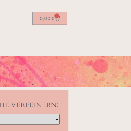
0
0,00
€
he verfeinern: