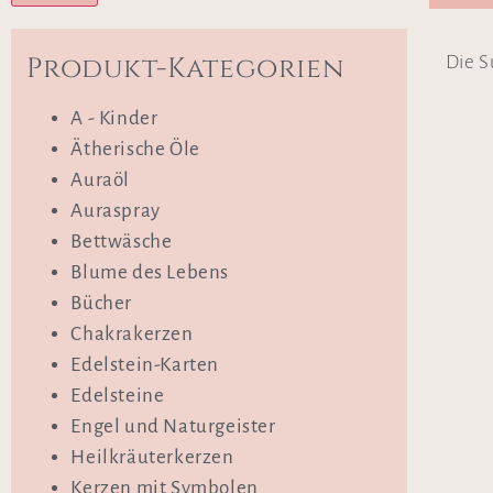
Produkt-Kategorien
Die S
A - Kinder
Ätherische Öle
Auraöl
Auraspray
Bettwäsche
Blume des Lebens
Bücher
Chakrakerzen
Edelstein-Karten
Edelsteine
Engel und Naturgeister
Heilkräuterkerzen
Kerzen mit Symbolen