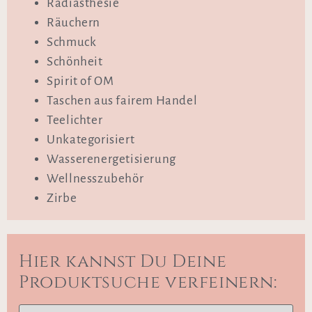
Radiästhesie
Räuchern
Schmuck
Schönheit
Spirit of OM
Taschen aus fairem Handel
Teelichter
Unkategorisiert
Wasserenergetisierung
Wellnesszubehör
Zirbe
Hier kannst Du Deine
Produktsuche verfeinern: