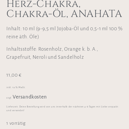
Herz-Chakra,
Chakra-Öl, ANAHATA
Inhalt: 10 ml (9-9,5 ml Jojoba-Öl und 0,5-1 ml 100 %
reine äth. Öle)
Inhaltsstoffe: Rosenholz, Orange k. b. A.,
Grapefruit, Neroli und Sandelholz
11,00
€
inkl. 19 % MwSt.
Versandkosten
zzgl.
Lieferzeit:
Deine Bestellung wird von uns innerhalb der nächsten 4-8 Tagen mit Liebe verpackt
und versendet!
1 vorrätig