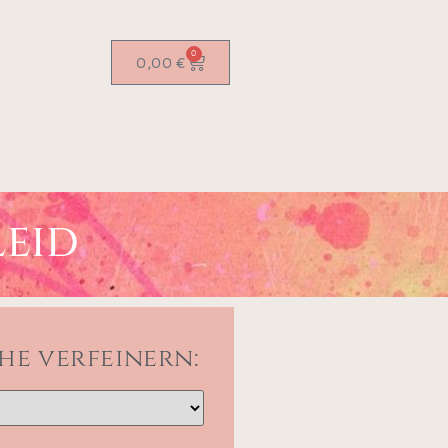
0
0,00
€
EID
he verfeinern: