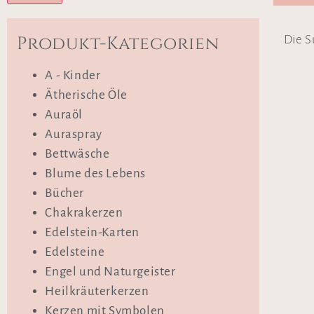
Produkt-Kategorien
Die S
A - Kinder
Ätherische Öle
Auraöl
Auraspray
Bettwäsche
Blume des Lebens
Bücher
Chakrakerzen
Edelstein-Karten
Edelsteine
Engel und Naturgeister
Heilkräuterkerzen
Kerzen mit Symbolen