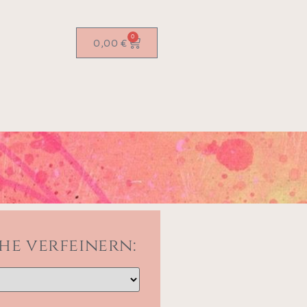
0
0,00
€
he verfeinern: