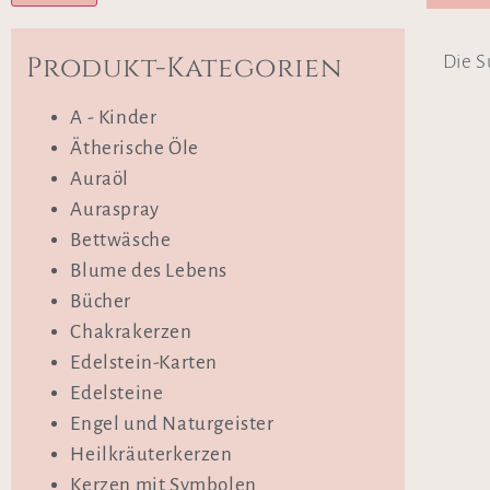
Produkt-Kategorien
Die S
A - Kinder
Ätherische Öle
Auraöl
Auraspray
Bettwäsche
Blume des Lebens
Bücher
Chakrakerzen
Edelstein-Karten
Edelsteine
Engel und Naturgeister
Heilkräuterkerzen
Kerzen mit Symbolen