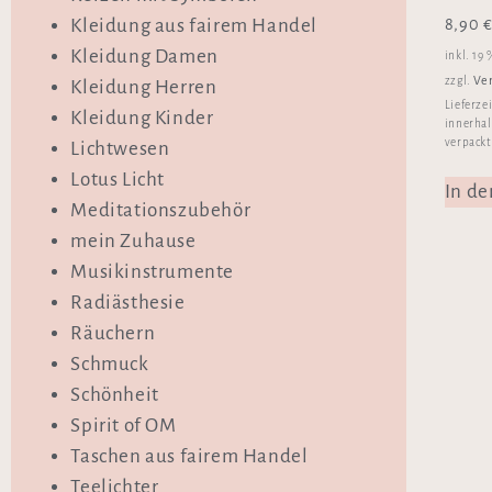
8,90
Kleidung aus fairem Handel
Kleidung Damen
inkl. 19
Ve
zzgl.
Kleidung Herren
Lieferze
Kleidung Kinder
innerhal
verpackt
Lichtwesen
Lotus Licht
In d
Meditationszubehör
mein Zuhause
Musikinstrumente
Radiästhesie
Räuchern
Schmuck
Schönheit
Spirit of OM
Taschen aus fairem Handel
Teelichter