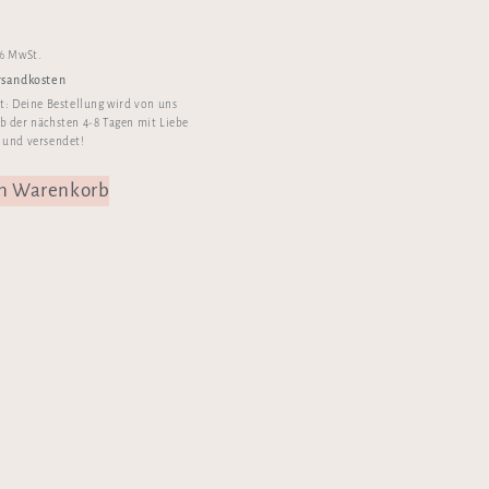
€
 % MwSt.
rsandkosten
it:
Deine Bestellung wird von uns
b der nächsten 4-8 Tagen mit Liebe
 und versendet!
en Warenkorb