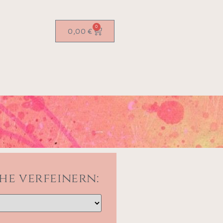
0
0,00
€
he verfeinern: