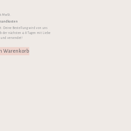
 % MwSt.
rsandkosten
it:
Deine Bestellung wird von uns
b der nächsten 4-8 Tagen mit Liebe
 und versendet!
en Warenkorb