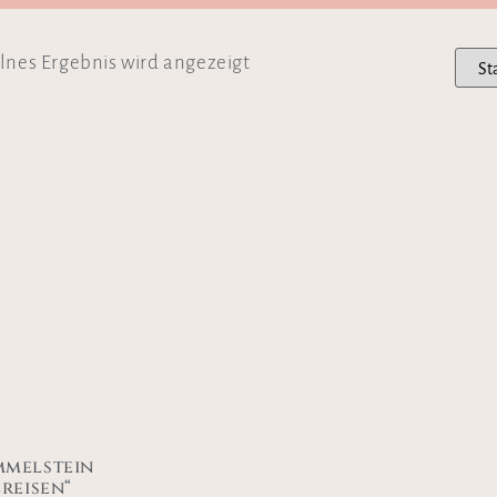
lnes Ergebnis wird angezeigt
melstein
ereisen“