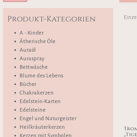
Produkt-Kategorien
Einze
A - Kinder
Ätherische Öle
Auraöl
Auraspray
Bettwäsche
Blume des Lebens
Bücher
Chakrakerzen
Edelstein-Karten
Edelsteine
Engel und Naturgeister
Heilkräuterkerzen
Trom
„Tig
Kerzen mit Symbolen