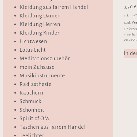
3,70
€
Kleidung aus fairem Handel
Kleidung Damen
inkl. 19
Ve
zzgl.
Kleidung Herren
Lieferze
Kleidung Kinder
innerhal
verpackt
Lichtwesen
Lotus Licht
In d
Meditationszubehör
mein Zuhause
Musikinstrumente
Radiästhesie
Räuchern
Schmuck
Schönheit
Spirit of OM
Taschen aus fairem Handel
Teelichter