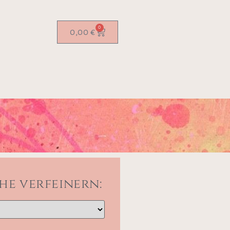
0
0,00
€
he verfeinern: