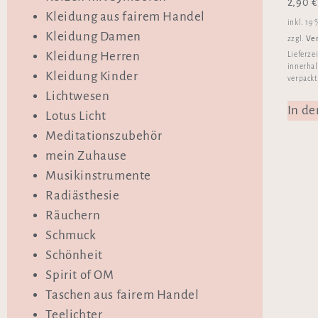
2,90
€
Kleidung aus fairem Handel
inkl. 19
Kleidung Damen
Ve
zzgl.
Kleidung Herren
Lieferze
innerhal
Kleidung Kinder
verpackt
Lichtwesen
In d
Lotus Licht
Meditationszubehör
mein Zuhause
Musikinstrumente
Radiästhesie
Räuchern
Schmuck
Schönheit
Spirit of OM
Taschen aus fairem Handel
Teelichter