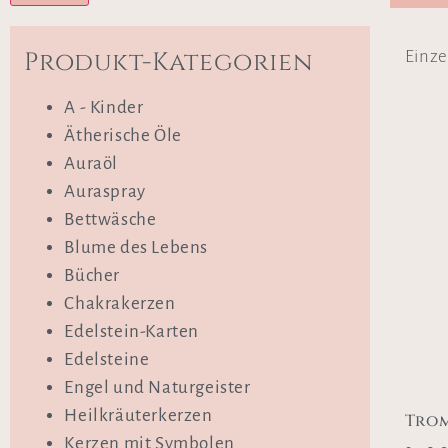
Produkt-Kategorien
Einze
A - Kinder
Ätherische Öle
Auraöl
Auraspray
Bettwäsche
Blume des Lebens
Bücher
Chakrakerzen
Edelstein-Karten
Edelsteine
Engel und Naturgeister
Heilkräuterkerzen
Trom
Kerzen mit Symbolen