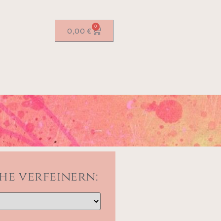
0
0,00
€
he verfeinern: