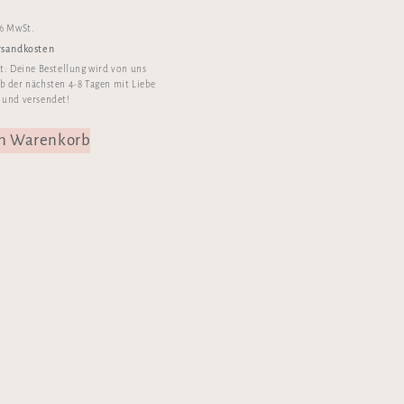
 % MwSt.
rsandkosten
it:
Deine Bestellung wird von uns
b der nächsten 4-8 Tagen mit Liebe
 und versendet!
en Warenkorb