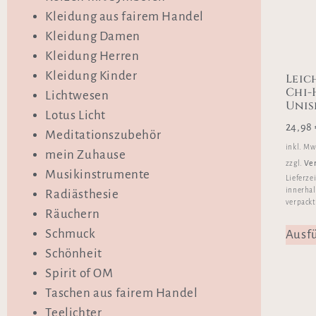
Kleidung aus fairem Handel
Kleidung Damen
Kleidung Herren
Kleidung Kinder
Leic
Chi-
Lichtwesen
Unis
Lotus Licht
24,98
Meditationszubehör
inkl. Mw
mein Zuhause
Ve
zzgl.
Musikinstrumente
Lieferze
innerhal
Radiästhesie
verpackt
Räuchern
Schmuck
Ausf
Schönheit
Spirit of OM
Taschen aus fairem Handel
Teelichter