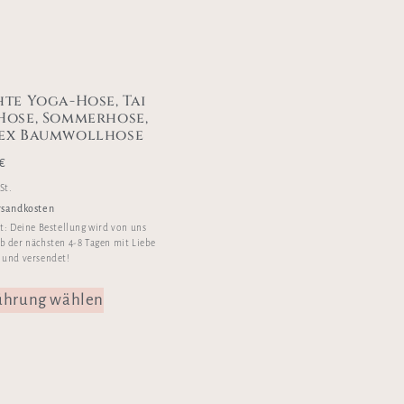
hte Yoga-Hose, Tai
Hose, Sommerhose,
ex Baumwollhose
€
St.
rsandkosten
it:
Deine Bestellung wird von uns
b der nächsten 4-8 Tagen mit Liebe
 und versendet!
ührung wählen