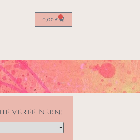
0
0,00
€
he verfeinern: