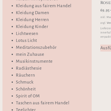
Ros
Kleidung aus fairem Handel
69,95
Kleidung Damen
inkl. Mw
Kleidung Herren
Ve
zzgl.
Kleidung Kinder
Lieferze
innerhal
Lichtwesen
verpackt
Lotus Licht
Meditationszubehör
Ausf
mein Zuhause
Musikinstrumente
Radiästhesie
Räuchern
Schmuck
Schönheit
Spirit of OM
Taschen aus fairem Handel
Teelichter