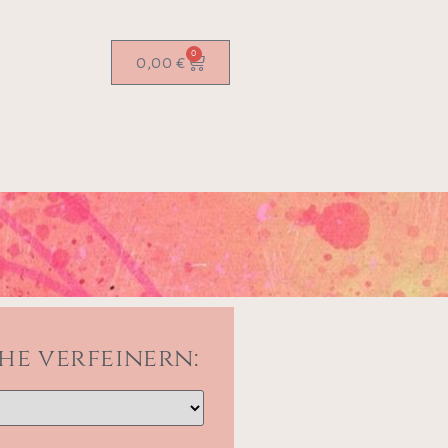
0
0,00
€
he verfeinern: