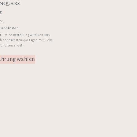
enquarz
€
St.
rsandkosten
it:
Deine Bestellung wird von uns
b der nächsten 4-8 Tagen mit Liebe
 und versendet!
ührung wählen