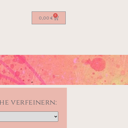
0
0,00
€
he verfeinern: