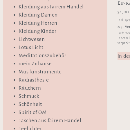
Eink
Kleidung aus fairem Handel
34,0
Kleidung Damen
inkl. 19
Kleidung Herren
Ve
zzgl.
Kleidung Kinder
Lieferze
innerhal
Lichtwesen
verpackt
Lotus Licht
Meditationszubehör
In d
mein Zuhause
Musikinstrumente
Radiästhesie
Räuchern
Schmuck
Schönheit
Spirit of OM
Taschen aus fairem Handel
Teelichter