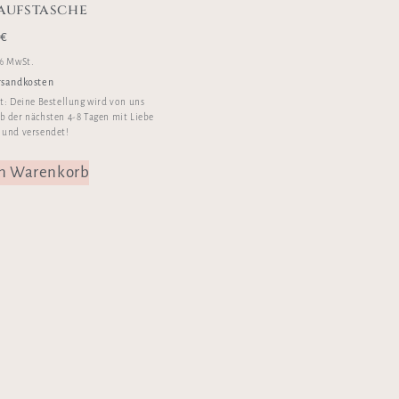
aufstasche
0
€
 % MwSt.
rsandkosten
it:
Deine Bestellung wird von uns
b der nächsten 4-8 Tagen mit Liebe
 und versendet!
en Warenkorb