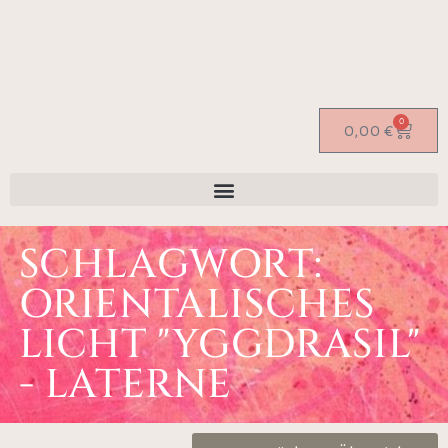
0
0,00
€
SCHLAGWORT:
ORIENTALISCHES
LICHT "YGGDRASIL"
- LATERNE