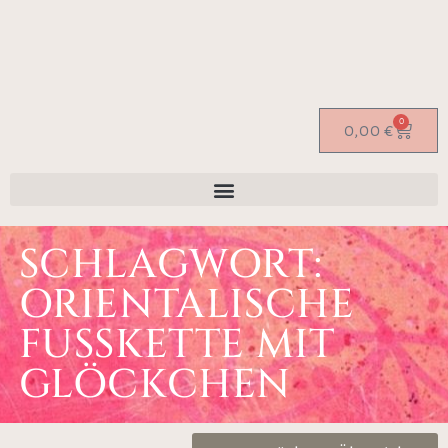
0
0,00
€
SCHLAGWORT:
ORIENTALISCHE
FUSSKETTE MIT G
LÖCKCHEN