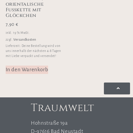
orientalische
Fußkette mit
Glöckchen
7,90
€
inkl. 19 % MwSt.
Versandkosten
zzgl.
Lieferzeit:
Deine Bestellung wird von
uns innerhalb der nächsten 4-8 Tagen
mit Liebe verpackt und versendet!
In den Warenkorb
Traumwelt
Hohnstraße 19a
D-97616 Bad Neustadt