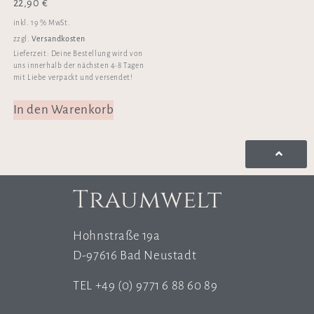
22,90
€
inkl. 19 % MwSt.
Versandkosten
zzgl.
Lieferzeit:
Deine Bestellung wird von
uns innerhalb der nächsten 4-8 Tagen
mit Liebe verpackt und versendet!
In den Warenkorb
Traumwelt
Hohnstraße 19a
D-97616 Bad Neustadt
TEL +49 (0) 9771 6 88 60 89