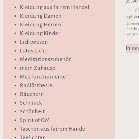
20,9
Kleidung aus fairem Handel
inkl. 19
Kleidung Damen
Ve
zzgl.
Kleidung Herren
Lieferze
innerhal
Kleidung Kinder
verpackt
Lichtwesen
In d
Lotus Licht
Meditationszubehör
mein Zuhause
Musikinstrumente
Radiästhesie
Räuchern
Schmuck
Schönheit
Spirit of OM
Taschen aus fairem Handel
Teelichter