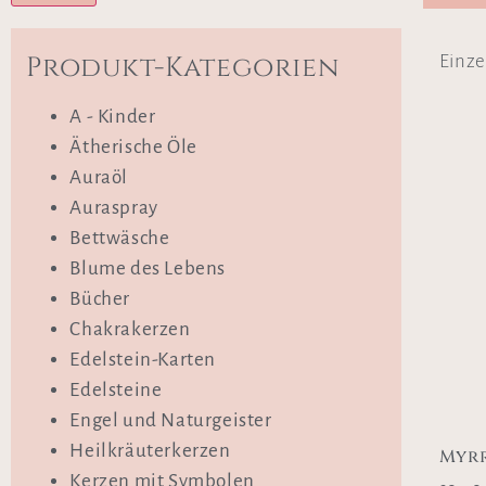
Produkt-Kategorien
Einze
A - Kinder
Ätherische Öle
Auraöl
Auraspray
Bettwäsche
Blume des Lebens
Bücher
Chakrakerzen
Edelstein-Karten
Edelsteine
Engel und Naturgeister
Heilkräuterkerzen
Myrr
Kerzen mit Symbolen