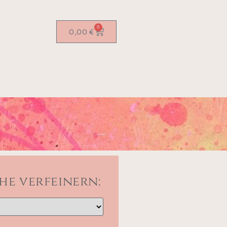
0
0,00
€
he verfeinern: