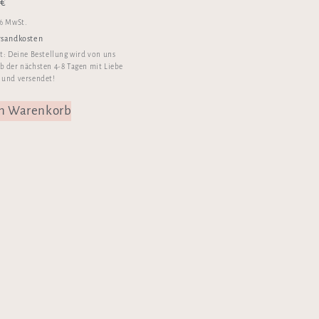
0
€
 % MwSt.
rsandkosten
it:
Deine Bestellung wird von uns
b der nächsten 4-8 Tagen mit Liebe
 und versendet!
en Warenkorb