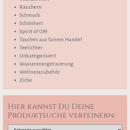
Räuchern
Schmuck
Schönheit
Spirit of OM
Taschen aus fairem Handel
Teelichter
Unkategorisiert
Wasserenergetisierung
Wellnesszubehör
Zirbe
Hier kannst Du Deine
Produktsuche verfeinern: