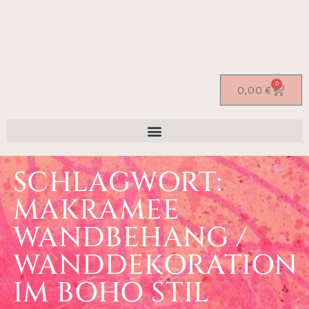
0
0,00
€
SCHLAGWORT:
MAKRAMEE
WANDBEHANG /
WANDDEKORATION
IM BOHO STIL