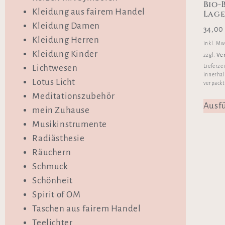
Bio-
Kleidung aus fairem Handel
Lag
Kleidung Damen
34,0
Kleidung Herren
inkl. Mw
Kleidung Kinder
Ve
zzgl.
Lieferze
Lichtwesen
innerhal
Lotus Licht
verpackt
Meditationszubehör
Ausf
mein Zuhause
Musikinstrumente
Radiästhesie
Räuchern
Schmuck
Schönheit
Spirit of OM
Taschen aus fairem Handel
Teelichter