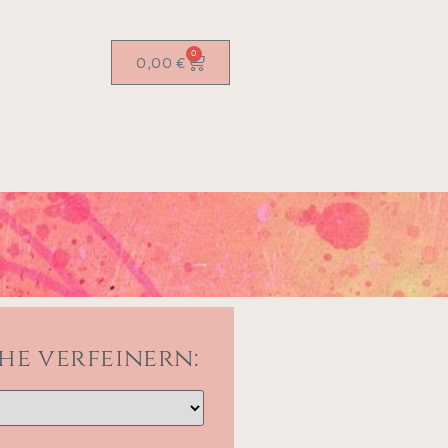
0
0,00
€
he verfeinern: