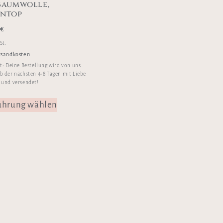
Baumwolle,
entop
0
€
St.
rsandkosten
it:
Deine Bestellung wird von uns
b der nächsten 4-8 Tagen mit Liebe
 und versendet!
ührung wählen