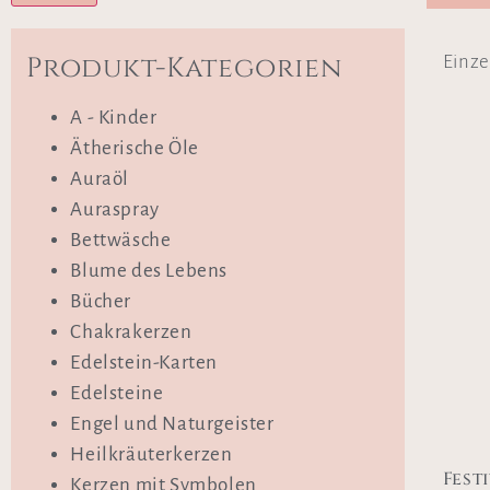
Produkt-Kategorien
Einze
A - Kinder
Ätherische Öle
Auraöl
Auraspray
Bettwäsche
Blume des Lebens
Bücher
Chakrakerzen
Edelstein-Karten
Edelsteine
Engel und Naturgeister
Heilkräuterkerzen
Fest
Kerzen mit Symbolen