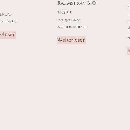
Raumspray BIO
€
3
14,90
€
 % MwSt.
i
inkl. 19 % MwSt.
rsandkosten
z
Versandkosten
zzgl.
L
i
erlesen
v
Weiterlesen