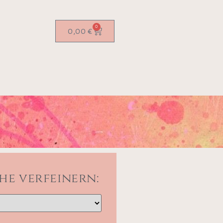
0
0,00
€
he verfeinern: