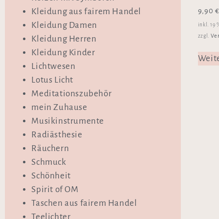
9,90
Kleidung aus fairem Handel
Kleidung Damen
inkl. 19
Ve
zzgl.
Kleidung Herren
Kleidung Kinder
Weit
Lichtwesen
Lotus Licht
Meditationszubehör
mein Zuhause
Musikinstrumente
Radiästhesie
Räuchern
Schmuck
Schönheit
Spirit of OM
Taschen aus fairem Handel
Teelichter