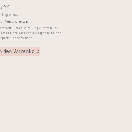
,70
€
nkl. 19 % MwSt.
Versandkosten
zgl.
ieferzeit:
Deine Bestellung wird von uns
nnerhalb der nächsten 4-8 Tagen mit Liebe
erpackt und versendet!
In den Warenkorb