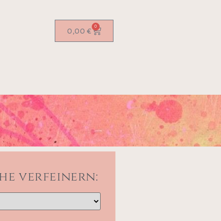
0
0,00
€
he verfeinern: