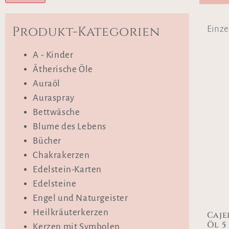
Produkt-Kategorien
Einze
A - Kinder
Ätherische Öle
Auraöl
Auraspray
Bettwäsche
Blume des Lebens
Bücher
Chakrakerzen
Edelstein-Karten
Edelsteine
Engel und Naturgeister
Heilkräuterkerzen
Caje
Öl 5
Kerzen mit Symbolen