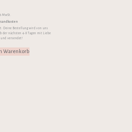
€
 % MwSt.
rsandkosten
it:
Deine Bestellung wird von uns
b der nächsten 4-8 Tagen mit Liebe
 und versendet!
en Warenkorb