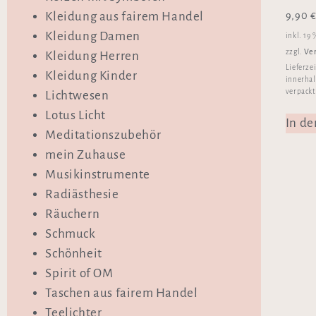
9,90
Kleidung aus fairem Handel
Kleidung Damen
inkl. 19
Ve
zzgl.
Kleidung Herren
Lieferze
Kleidung Kinder
innerhal
verpackt
Lichtwesen
Lotus Licht
In d
Meditationszubehör
mein Zuhause
Musikinstrumente
Radiästhesie
Räuchern
Schmuck
Schönheit
Spirit of OM
Taschen aus fairem Handel
Teelichter