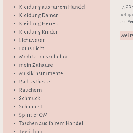
17,00
Kleidung aus fairem Handel
Kleidung Damen
inkl. 19
Ve
zzgl.
Kleidung Herren
Kleidung Kinder
Weit
Lichtwesen
Lotus Licht
Meditationszubehör
mein Zuhause
Musikinstrumente
Radiästhesie
Räuchern
Schmuck
Schönheit
Spirit of OM
Taschen aus fairem Handel
Teelichter