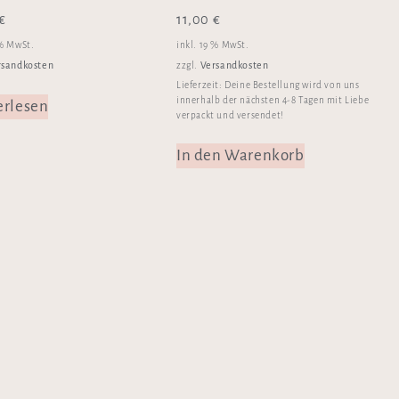
€
11,00
€
 % MwSt.
inkl. 19 % MwSt.
rsandkosten
Versandkosten
zzgl.
Lieferzeit:
Deine Bestellung wird von uns
innerhalb der nächsten 4-8 Tagen mit Liebe
erlesen
verpackt und versendet!
In den Warenkorb