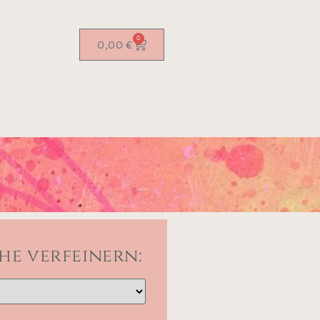
0
0,00
€
he verfeinern: