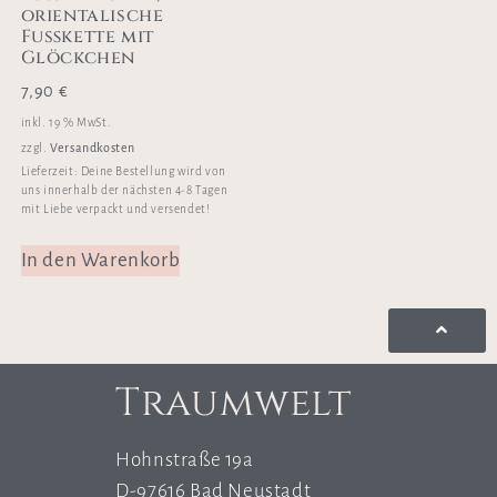
orientalische
Fußkette mit
Glöckchen
7,90
€
inkl. 19 % MwSt.
Versandkosten
zzgl.
Lieferzeit:
Deine Bestellung wird von
uns innerhalb der nächsten 4-8 Tagen
mit Liebe verpackt und versendet!
In den Warenkorb
Traumwelt
Hohnstraße 19a
D-97616 Bad Neustadt