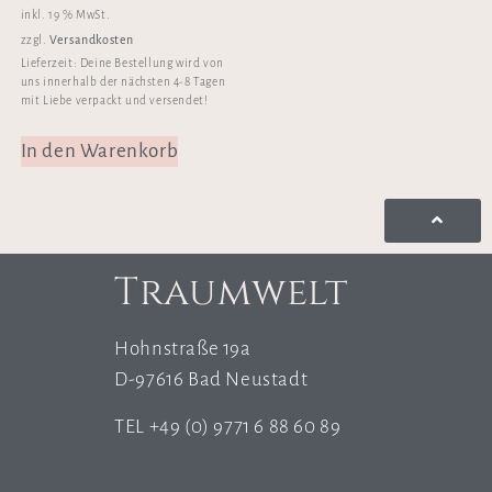
inkl. 19 % MwSt.
Versandkosten
zzgl.
Lieferzeit:
Deine Bestellung wird von
uns innerhalb der nächsten 4-8 Tagen
mit Liebe verpackt und versendet!
In den Warenkorb
Traumwelt
Hohnstraße 19a
D-97616 Bad Neustadt
TEL +49 (0) 9771 6 88 60 89